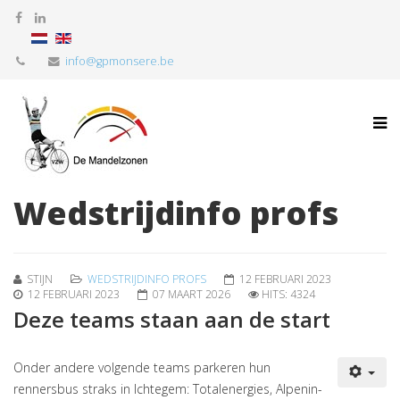
info@gpmonsere.be
Wedstrijdinfo profs
STIJN
WEDSTRIJDINFO PROFS
12 FEBRUARI 2023
12 FEBRUARI 2023
07 MAART 2026
HITS: 4324
Deze teams staan aan de start
Onder andere volgende teams parkeren hun
rennersbus straks in Ichtegem: Totalenergies, Alpenin-