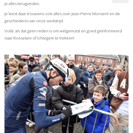
je alles terugvinden.
Je leest daar trouwens ook alles over Jean-Pierre Monseré en de
geschiedenis van onze wedstrijd.
Voilà: als dat geen reden is om welgemutst en goed geïnformeerd
naar Roeselare of Ichtegem te trekken!